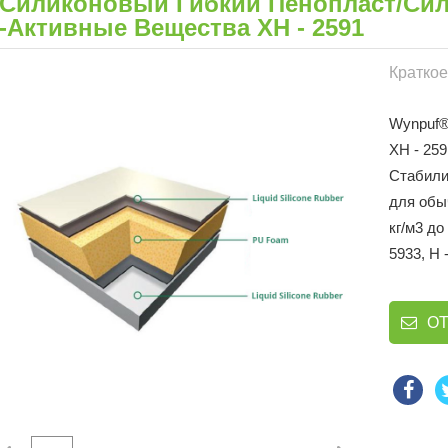
Силиконовый Гибкий Пенопласт/си
-активные Вещества XH - 2591
Краткое
Wynpuf®
XH - 259
Стабили
для обы
кг/м3 до
5933, H
О